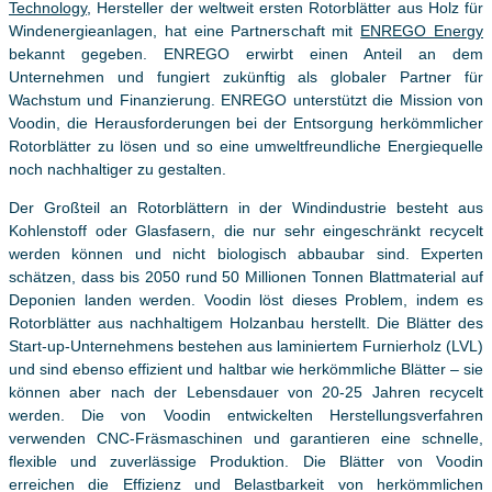
Technology,
Hersteller der weltweit ersten Rotorblätter aus Holz für
Windenergieanlagen, hat eine Partnerschaft mit
ENREGO Energy
bekannt gegeben. ENREGO erwirbt einen Anteil an dem
Unternehmen und fungiert zukünftig als globaler Partner für
Wachstum und Finanzierung. ENREGO unterstützt die Mission von
Voodin, die Herausforderungen bei der Entsorgung herkömmlicher
Rotorblätter zu lösen und so eine umweltfreundliche Energiequelle
noch nachhaltiger zu gestalten.
Der Großteil an Rotorblättern in der Windindustrie besteht aus
Kohlenstoff oder Glasfasern, die nur sehr eingeschränkt recycelt
werden können und nicht biologisch abbaubar sind. Experten
schätzen, dass bis 2050 rund 50 Millionen Tonnen Blattmaterial auf
Deponien landen werden. Voodin löst dieses Problem, indem es
Rotorblätter aus nachhaltigem Holzanbau herstellt. Die Blätter des
Start-up-Unternehmens bestehen aus laminiertem Furnierholz (LVL)
und sind ebenso effizient und haltbar wie herkömmliche Blätter – sie
können aber nach der Lebensdauer von 20-25 Jahren recycelt
werden. Die von Voodin entwickelten Herstellungsverfahren
verwenden CNC-Fräsmaschinen und garantieren eine schnelle,
flexible und zuverlässige Produktion. Die Blätter von Voodin
erreichen die Effizienz und Belastbarkeit von herkömmlichen