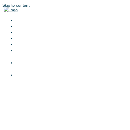
Skip to content
HOME
DIENSTLEISTUNGEN
PROJEKTE
CROWDFUNDING
FONDS
PRIVATE
EQUITY
ÜBER
UNS
KONTAKT